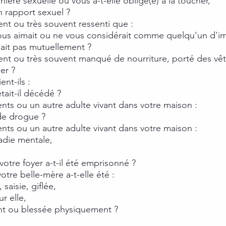
ière sexuelle ou vous a-t-elle obligé(e) à la toucher,
un rapport sexuel ?
nt ou très souvent ressenti que :
ous aimait ou ne vous considérait comme quelqu'un d'im
nait pas mutuellement ?
ent ou très souvent manqué de nourriture, porté des vê
er ?
nt-ils :
tait-il décédé ?
ents ou un autre adulte vivant dans votre maison :
 de drogue ?
ents ou un autre adulte vivant dans votre maison :
ladie mentale,
otre foyer a-t-il été emprisonné ?
otre belle-mère a-t-elle été :
saisie, giflée,
ur elle,
ent ou blessée physiquement ?