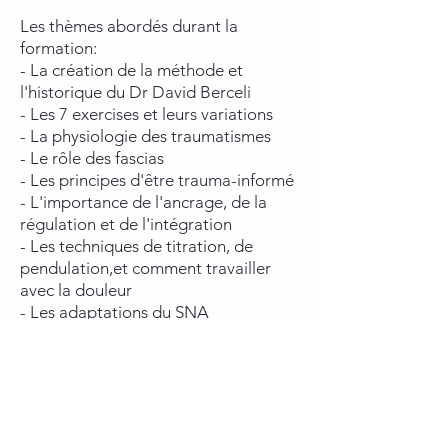
Les thèmes abordés durant la
formation:
- La création de la méthode et
l'historique du Dr David Berceli
- Les 7 exercises et leurs variations
- La physiologie des traumatismes
- Le rôle des fascias
- Les principes d'être trauma-informé
- L'importance de l'ancrage, de la
régulation et de l'intégration
- Les techniques de titration, de
pendulation,et comment travailler
avec la douleur
- Les adaptations du SNA
- Le transfert et contre transfert
- Les principes de dissociation,
figement et débordement dans le
corps
- La fenêtre de tolérance
- Le rôle des CPG's