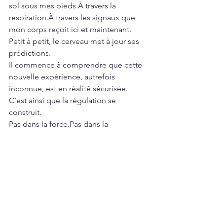
sol sous mes pieds.À travers la 
respiration.À travers les signaux que 
mon corps reçoit ici et maintenant.
Petit à petit, le cerveau met à jour ses 
prédictions.
Il commence à comprendre que cette 
nouvelle expérience, autrefois 
inconnue, est en réalité sécurisée.
C’est ainsi que la régulation se 
construit.
Pas dans la force.Pas dans la 
précipitation.Mais dans la répétition 
d’expériences suffisamment sécurisées 
pour que le cerveau, le corps et le 
système nerveux puissent apprendre 
autre chose.
La sécurité ne se décrète pas.Elle se 
ressent.Elle se construit.Elle se vit.
Et parfois, guérir commence 