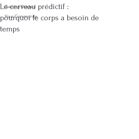
Le cerveau prédictif :
Getting Started
pourquoi le corps a besoin de
Your Community
temps