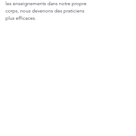
les enseignements dans notre propre 
corps, nous devenons des praticiens 
plus efficaces.
La responsabilité du 
praticien
Le rôle d'un praticien TRE® est 
d'accompagner avec respect et 
éthique. Cela implique de reconnaître 
la vulnérabilité des personnes que 
nous aidons. Nous devons être 
conscients de notre impact sur leur 
processus de guérison. La 
responsabilité est un aspect 
fondamental de notre pratique.
Conclusion